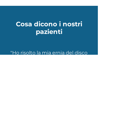
Cosa dicono i nostri
pazienti
"Ho risolto la mia ernia del disco
senza operarmi grazie all'Ozono e
ai medici preparatissimi di
vibimedica. Super consigliato!"
Mario S.
"Qualità e soprattuto serietà.
Finalmente un centro d'eccellenza
a Cusano vicino a casa. Top"