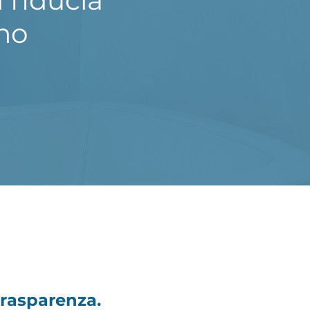
i fiducia
no
 Trasparenza.