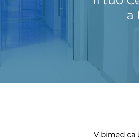
Il tuo C
a
Vibimedica 